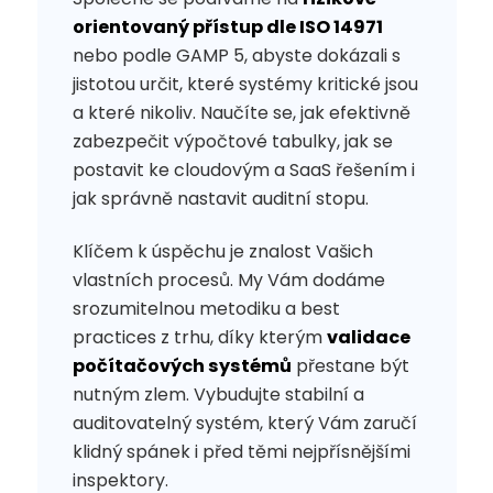
orientovaný přístup dle ISO 14971
nebo podle GAMP 5, abyste dokázali s
jistotou určit, které systémy kritické jsou
a které nikoliv. Naučíte se, jak efektivně
zabezpečit výpočtové tabulky, jak se
postavit ke cloudovým a SaaS řešením i
jak správně nastavit auditní stopu.
Klíčem k úspěchu je znalost Vašich
vlastních procesů. My Vám dodáme
srozumitelnou metodiku a best
practices z trhu, díky kterým
validace
počítačových systémů
přestane být
nutným zlem. Vybudujte stabilní a
auditovatelný systém, který Vám zaručí
klidný spánek i před těmi nejpřísnějšími
inspektory.