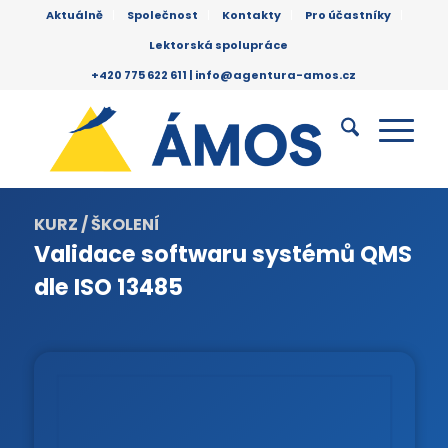
Aktuálně
Společnost
Kontakty
Pro účastníky
Lektorská spolupráce
+420 775 622 611 |
info@agentura-amos.cz
KURZ / ŠKOLENÍ
Validace softwaru systémů QMS
dle ISO 13485