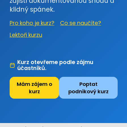
zajistí dokumentovanou shodu a
klidný spánek.
Pro koho je kurz?
Co se naučíte?
Lektoři kurzu
Kurz otevřeme podle zájmu
účastníků.
Mám zájem o
Poptat
kurz
podnikový kurz