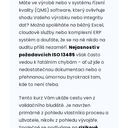
Máte ve výrobě nebo v systému řízení
kvality (QMS) software, který ovlivňuje
shodu Vašeho výrobku nebo integritu
dat? Možná spoléháte na běžný Excel,
cloudové služby nebo komplexní ERP
systém a doufáte, že se na ně nikdo na
auditu příliš nezaměří.
Nejasnosti v
požadavcích ISO 13485
však často
vedou k fatálním chybám – ať už jde o
nedostatečnou dokumentaci nebo o
přehnanou, úmornou byrokracii tam,
kde to není třeba.
Tento kurz Vám ukáže cestu ven z
validačního bludiště. Je navržen
primárně z pohledu vlastníka procesu a
uživatele, nikoliv z pohledu vývojáře.
Společně se podíváme na
rizikově