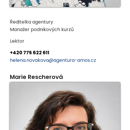
Ředitelka agentury
Manažer podnikových kurzů
Lektor
+420 775 622 611
helena.novakova@agentura-amos.cz
Marie Rescherová