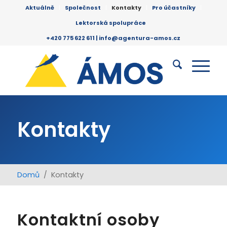
Aktuálně
Společnost
Kontakty
Pro účastníky
Lektorská spolupráce
+420 775 622 611 |
info@agentura-amos.cz
Kontakty
Domů
/ Kontakty
Kontaktní osoby